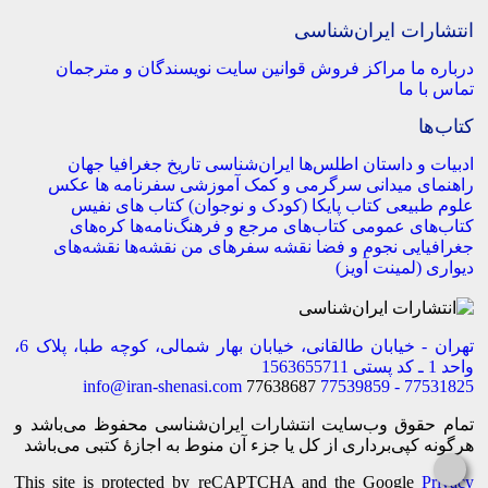
انتشارات ایران‌شناسی
درباره ما
مراکز فروش
قوانین سایت
نویسندگان و مترجمان
تماس با ما
کتاب‌ها
ادبیات و داستان
اطلس‌ها
ایران‌شناسی
تاریخ
جغرافیا
جهان
راهنمای میدانی
سرگرمی و کمک آموزشی
سفرنامه‌ ها
عکس
علوم طبیعی
کتاب‌ پایکا (کودک و نوجوان)
کتاب های نفیس
کتاب‌های عمومی
کتاب‌های مرجع و فرهنگ‌نامه‌ها
کره‌های
جغرافیایی
نجوم و فضا
نقشه سفرهای من
نقشه‌ها
نقشه‌های
دیواری (لمینت آویز)
تهران - خیابان طالقانی، خیابان بهار شمالی، کوچه طبا، پلاک 6،
واحد 1 ـ کد پستی 1563655711
info@iran-shenasi.com
77638687
77531825 - 77539859
تمام حقوق وب‌سایت انتشارات ایران‌شناسی محفوظ می‌باشد و
هرگونه کپی‌برداری از کل یا جزء آن منوط به اجازهٔ کتبی می‌باشد
This site is protected by reCAPTCHA and the Google
Privacy