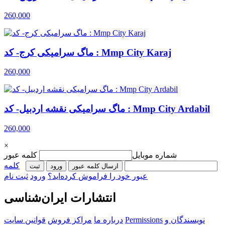
260,000
ماگ سرامیکی کرج- کد : Mmp City Karaj
260,000
ماگ سرامیکی نقشه اردبیل- کد : Mmp City Ardabil
260,000
×
شماره موبایل
کلمه عبور
کلمه
ارسال کلمه عبور
ورود
ثبت‌
عبور خود را فراموش کرده‌اید؟
ورود
ثبت نام
انتشارات ایران‌شناسی
نویسندگان و
Permissions
درباره ما
مراکز فروش
قوانین سایت