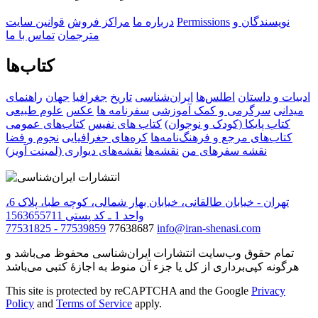
نویسندگان و
Permissions
درباره ما
مراکز فروش
قوانین سایت
مترجمان
تماس با ما
کتاب‌ها
ادبیات و داستان
اطلس‌ها
ایران‌شناسی
تاریخ
جغرافیا
جهان
راهنمای
میدانی
سرگرمی و کمک آموزشی
سفرنامه‌ ها
عکس
علوم طبیعی
کتاب‌ پایکا (کودک و نوجوان)
کتاب های نفیس
کتاب‌های عمومی
کتاب‌های مرجع و فرهنگ‌نامه‌ها
کره‌های جغرافیایی
نجوم و فضا
نقشه سفرهای من
نقشه‌ها
نقشه‌های دیواری (لمینت آویز)
تهران - خیابان طالقانی، خیابان بهار شمالی، کوچه طبا، پلاک 6،
واحد 1 ـ کد پستی 1563655711
77531825 - 77539859
77638687
info@iran-shenasi.com
تمام حقوق وب‌سایت انتشارات ایران‌شناسی محفوظ می‌باشد و
هرگونه کپی‌برداری از کل یا جزء آن منوط به اجازهٔ کتبی می‌باشد
This site is protected by reCAPTCHA and the Google
Privacy
Policy
and
Terms of Service
apply.