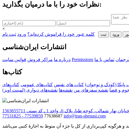
نظرات خود را با ما درمیان بگذارید:
×
کلمه عبور خود را فراموش کرده‌اید؟
ورود
ثبت نام
ور
ورود
ثبت‌
انتشارات ایران‌شناسی
ترجمان
تماس با ما
Permissions
درباره ما
مراکز فروش
قوانین سایت
کتاب‌ها
‌ پایکا (کودک و نوجوان)
کتاب های نفیس
کتاب‌های عمومی
کتاب‌های
جوم و فضا
نقشه سفرهای من
نقشه‌ها
نقشه‌های دیواری (لمینت آویز)
مالی، کوچه طبا، پلاک 6، واحد 1 ـ کد پستی 1563655711
77531825 - 77539859
77638687
info@iran-shenasi.com
 هرگونه کپی‌برداری از کل یا جزء آن منوط به اجازهٔ کتبی می‌باشد