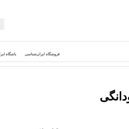
فروشگاه ایران‌شناسی
باشگاه ایر
ودانگی
جغرافیا
کت
راهنمای میدانی
کره
سفرنامه‌ ها
نج
علوم طبیعی
نق