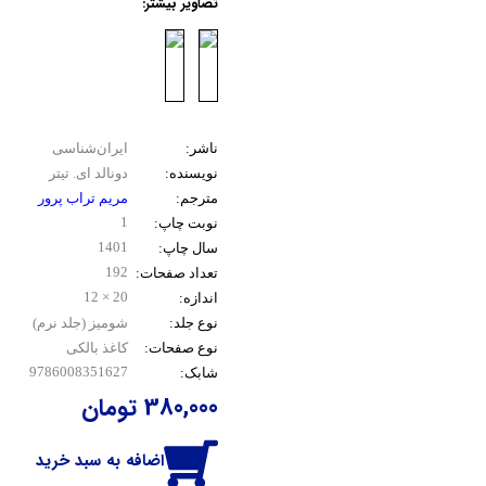
کتاب‌ پایکا (کودک و نوجوان)
نقش
ناشر:
ایران‌شناسی
نویسنده:
دونالد ای. تیتر
مترجم:
مریم تراب پرور
1
نوبت چاپ:
1401
سال چاپ:
192
تعداد صفحات:
20 × 12
اندازه:
نوع جلد:
شومیز (جلد نرم)
نوع صفحات:
کاغذ بالکی
9786008351627
شابک:
380,000
اضافه به سبد خرید