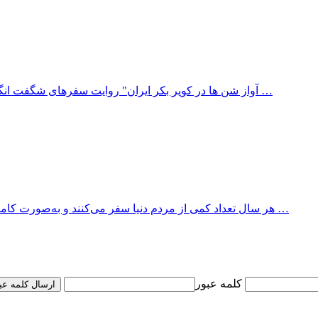
"آواز شن ها در کویر بکر ایران" روایت سفرهای شگفت انگیز آلفونس گابریل ،‌پزشک و سیاح اتریشی است که با نگاهی علمی و …
هر سال تعداد کمی از مردم دنیا سفر می‌کنند و به‌صورت کامل در مورد آن می‌نویسند. اگر شما همچنین قصدی دارید، اکنون شروع …
کلمه عبور
ارسال کلمه عب