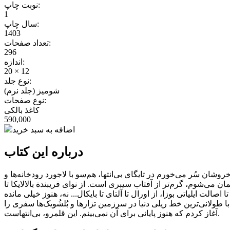
نوبت چاپ:
1
سال چاپ:
1403
تعداد صفحات:
296
اندازه:
20 × 12
نوع جلد:
شومیز (جلد نرم)
نوع صفحات:
کاغذ بالکی
590,000
اضافه به سبد خرید
درباره این کتاب
ن سُر می‌خورم در تایگای بی‌انتها، هم‌سو با لاجورد رودخانه‌ها و
‌شوم، گرم‌تر از آفتاب سیبری است. از نوای فریبندة بالالایکا تا
انی‌ترین خط ریلی دنیا در سرزمین تزارها و بُلشُویک‌ها سفری را
آغاز کردم که هنوز پایانی برای آن نمی‌بینم. این قلمرو، بی‌انتهاست.