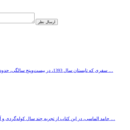
ارسال نظر
سفری که تابستان سال 1393، در بیست‌وپنج سالگی، حدود یک ماه به‌طول انجامید تا طی آن به‌صورت داوطلبانه به کودکان زبان …
حامد الماسی، در این کتاب از تجربه چند سال کوله‌گردی و آشنایی با فرهنگ و آداب و سایر ویژگی‌های جاهای مختلفی که تو ایران …