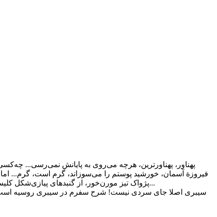
پهناور، پهناورترین، هرچه می‌روی به پایانش نمی‌رسی... چه‌کس
فیروزة آسمان، خورشید پوستم را می‌سوزاند، گرم است، گرم... اما 
پژواک تیز مورن‌خور، از گنبدهای پیازی‌شکل کلیساهای ارتدکس تا چرخ‌های عبادت معابد بودایی، از طعم روستایی بُرش تا اصالت ایلیاتی بوزا، از اورال تا آلتای تا بایکال... نه، هنوز خیلی مانده...
سیبری اصلا جای سردی نیست! شرح سفرم در سیبری روسیه است. بخش ز