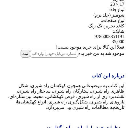
17 × 23
نوع جلد:
شومیز (جلد نرم)
نوع صفحات:
کاغذ تحریر، تک رنگ
شابک:
9786008351191
35,000
فعلا این کالا برای خرید موجود نیست!
موجود شد به من خبر بده
ثبت‌
درباره این کتاب
این کتاب به موضوعاتی همچون کهکشان راه شیری، شکل
ظاهری راه شیری، ستارگان راه شیری، ساختار راه شیری،
نقشه‌برداری از راه شیری، قرص کهکشانی، محیط بین‌ستاره‌ای،
بازوهای راه شیری، شکل‌گیری راه شیری، انواع کهکشان‌ها،
تاریخچه مطالعات راه شیری و... می‌پردازد.
نظرات خود را با ما درمیان بگذارید: