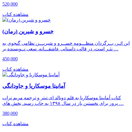
520,000
مشاهده کتاب
خسرو و شیرین (رمان)
این اثـر، بــرگردان منظـــومه خســرو و شیریـــن نظامی گنجوی به
نثـر است، در قالب داستانی عاشقـــانه. سعی نــویسنده بر …
450,000
مشاهده کتاب
آمانیتا موسکاریا و جاودانگی
کتاب آمانیتا موسکاریا به قلم دونالد ای.تیتر و ترجمه مریم تراب
پرور برای نخستین بار در سال ۱۳۹۸ به چاپ رسید. بخش های …
380,000
مشاهده کتاب