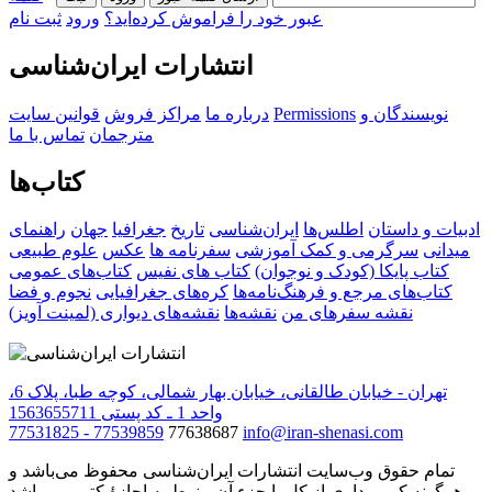
عبور خود را فراموش کرده‌اید؟
ورود
ثبت نام
انتشارات ایران‌شناسی
نویسندگان و
Permissions
درباره ما
مراکز فروش
قوانین سایت
مترجمان
تماس با ما
کتاب‌ها
ادبیات و داستان
اطلس‌ها
ایران‌شناسی
تاریخ
جغرافیا
جهان
راهنمای
میدانی
سرگرمی و کمک آموزشی
سفرنامه‌ ها
عکس
علوم طبیعی
کتاب‌ پایکا (کودک و نوجوان)
کتاب های نفیس
کتاب‌های عمومی
کتاب‌های مرجع و فرهنگ‌نامه‌ها
کره‌های جغرافیایی
نجوم و فضا
نقشه سفرهای من
نقشه‌ها
نقشه‌های دیواری (لمینت آویز)
تهران - خیابان طالقانی، خیابان بهار شمالی، کوچه طبا، پلاک 6،
واحد 1 ـ کد پستی 1563655711
77531825 - 77539859
77638687
info@iran-shenasi.com
تمام حقوق وب‌سایت انتشارات ایران‌شناسی محفوظ می‌باشد و
هرگونه کپی‌برداری از کل یا جزء آن منوط به اجازهٔ کتبی می‌باشد