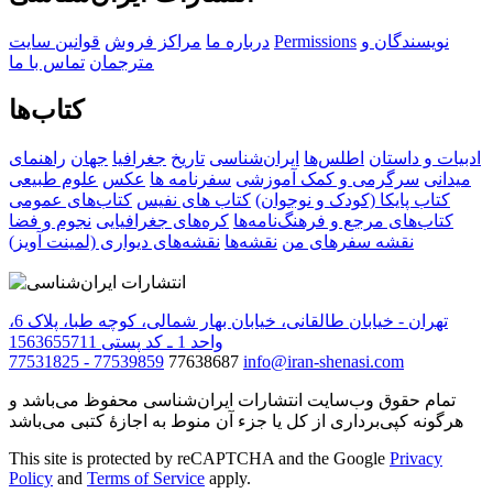
نویسندگان و
Permissions
درباره ما
مراکز فروش
قوانین سایت
مترجمان
تماس با ما
کتاب‌ها
ادبیات و داستان
اطلس‌ها
ایران‌شناسی
تاریخ
جغرافیا
جهان
راهنمای
میدانی
سرگرمی و کمک آموزشی
سفرنامه‌ ها
عکس
علوم طبیعی
کتاب‌ پایکا (کودک و نوجوان)
کتاب های نفیس
کتاب‌های عمومی
کتاب‌های مرجع و فرهنگ‌نامه‌ها
کره‌های جغرافیایی
نجوم و فضا
نقشه سفرهای من
نقشه‌ها
نقشه‌های دیواری (لمینت آویز)
تهران - خیابان طالقانی، خیابان بهار شمالی، کوچه طبا، پلاک 6،
واحد 1 ـ کد پستی 1563655711
77531825 - 77539859
77638687
info@iran-shenasi.com
تمام حقوق وب‌سایت انتشارات ایران‌شناسی محفوظ می‌باشد و
هرگونه کپی‌برداری از کل یا جزء آن منوط به اجازهٔ کتبی می‌باشد
This site is protected by reCAPTCHA and the Google
Privacy
Policy
and
Terms of Service
apply.