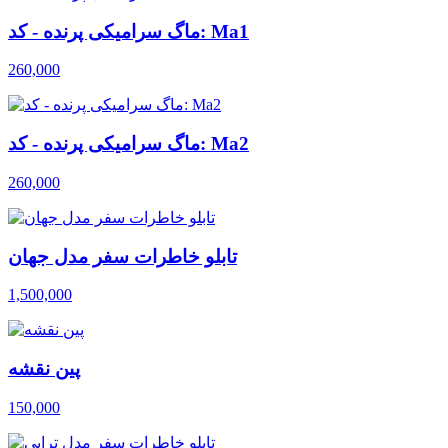
ماگ سرامیکی پرنده - کد: Ma1
260,000
ماگ سرامیکی پرنده - کد: Ma2
260,000
تابلو خاطرات سفر مدل جهان
1,500,000
پین نقشه
150,000