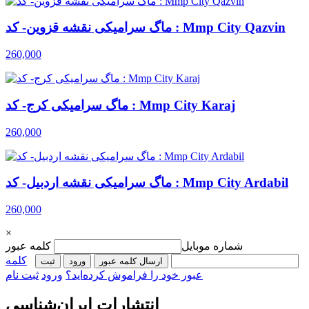
ماگ سرامیکی نقشه قزوین- کد : Mmp City Qazvin
260,000
ماگ سرامیکی کرج- کد : Mmp City Karaj
260,000
ماگ سرامیکی نقشه اردبیل- کد : Mmp City Ardabil
260,000
×
شماره موبایل
کلمه عبور
کلمه
ارسال کلمه عبور
ورود
ثبت‌
عبور خود را فراموش کرده‌اید؟
ورود
ثبت نام
انتشارات ایران‌شناسی