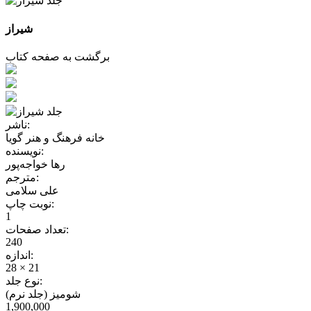
شیراز
برگشت به صفحه کتاب
ناشر:
خانه فرهنگ و هنر گویا
نویسنده:
رها خواجه‌پور
مترجم:
علی سلامی
نوبت چاپ:
1
تعداد صفحات:
240
اندازه:
28 × 21
نوع جلد:
شومیز (جلد نرم)
1,900,000