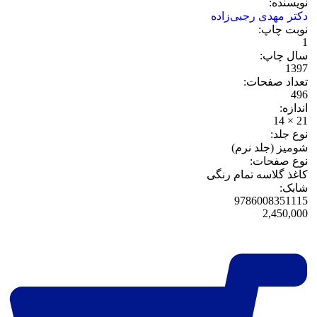
ویسنده:
کتر مهدی رجبی‌زاده
وبت چاپ:
ال چاپ:
139
عداد صفحات:
49
دازه:
21 ×
وع جلد:
ومیز (جلد نرم)
وع صفحات:
اغذ گلاسه تمام رنگی
ابک:
978600835111
2,450,00