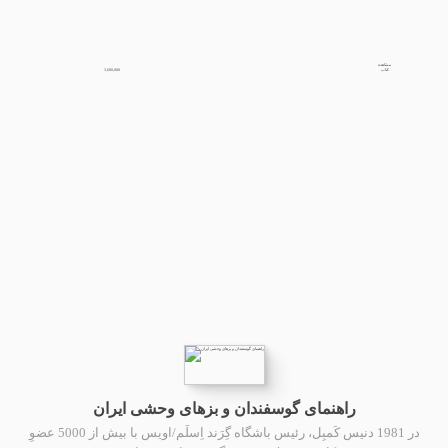
مشاهده
3,600,000
کتاب
راهنمای گوسفندان و بزهای وحشی ایران
در 1981 دنیس کَمبِل، رئیس باشگاه گِرَند اِسلَم/اویس با بیش از 5000 عضوِ