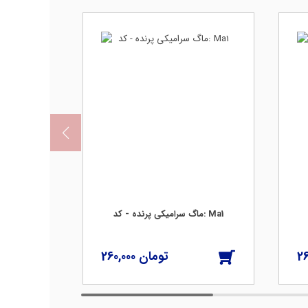
ماگ سرامیکی پرنده - کد: Ma1
260,000
26