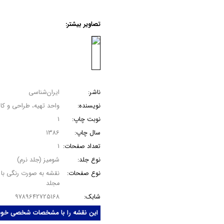
کتاب‌ پایکا (کودک و نوجوان)
نقش
ناشر:
ایران‌شناسی
نویسنده:
واحد تهیه، طراحی و کار
نوبت چاپ:
1
سال چاپ:
1386
تعداد صفحات:
1
نوع جلد:
شومیز (جلد نرم)
نوع صفحات:
نقشه به صورت رنگی با 
مجلد
شابک:
9789642725168
این نقشه را با مشخصات شخصی خود، 