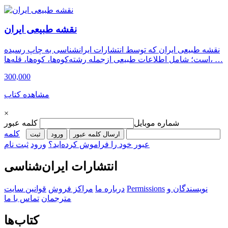
نقشه طبیعی ایران
ت
نقشه طبیعی ایران که توسط انتشارات ایرانشناسی به چاپ رسیده
ق
است؛ شامل اطلاعات طبیعی ازجمله رشته‌کوه‌ها، کوه‌ها، قله‌ها، …
300,000
3
مشاهده کتاب
×
شماره موبایل
کلمه عبور
کلمه
ارسال کلمه عبور
ورود
ثبت‌
عبور خود را فراموش کرده‌اید؟
ورود
ثبت نام
انتشارات ایران‌شناسی
نویسندگان و
Permissions
درباره ما
مراکز فروش
قوانین سایت
مترجمان
تماس با ما
کتاب‌ها