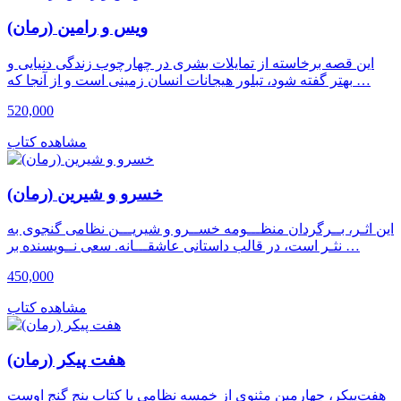
ویس و رامین (رمان)
این قصه برخاسته از تمایلات بشری در چهارچوب زندگی دنیایی و
بهتر گفته شود، تبلور هیجانات انسان زمینی است و از آنجا که …
520,000
مشاهده کتاب
خسرو و شیرین (رمان)
این اثـر، بــرگردان منظـــومه خســرو و شیریـــن نظامی گنجوی به
نثـر است، در قالب داستانی عاشقـــانه. سعی نــویسنده بر …
450,000
مشاهده کتاب
هفت پیکر (رمان)
هفت‌پیکر، چهارمین مثنوی از خمسه نظامی یا کتاب پنج گنج اوست