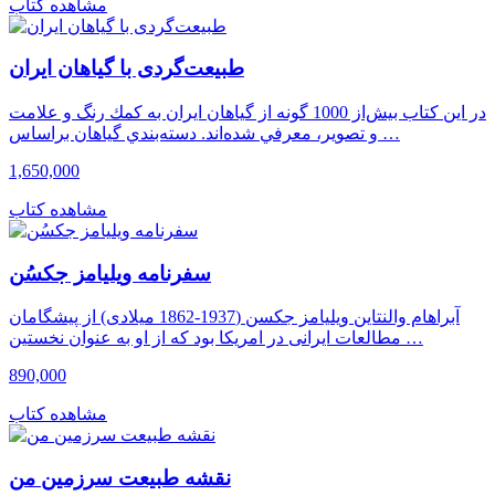
مشاهده کتاب
طبیعت‌گردی با گیاهان ایران
در اين كتاب بیش‌از 1000 گونه از گياهان ايران به كمك رنگ و علامت
و تصوير، معرفي شده‌اند. دسته‌بندي گياهان براساس …
1,650,000
مشاهده کتاب
سفرنامه ویلیامز جکسُن
آبراهام والنتاین ویلیامز جکسن (1937-1862 میلادی) از پیشگامان
مطالعات ایرانی در امریکا بود که از او به عنوان نخستین …
890,000
مشاهده کتاب
نقشه طبیعت سرزمین من