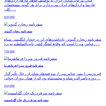
کتاب مرغابی‌سانان ایران به توصیف قوها، غازها، اردک‌های
غازنما و اردک‌های ایران می‌پردازد. برای هر گونه، مشخصات
کلی، …
420,000
سفرنامه ریچارد گیبونز
سفرنامه ریچارد گیبونز، یادداشت‌های این درجه‌دار انگلیسی سپاه
عباس میرزا است که وقایع لشگرکشی نایب‌السلطنه به یزد، …
730,000
سفرنامه فیروز میرزا فرمانفرما
فیروزمیرزا پسر عباس‌میرزا، نوه فتحعلی‌شاه، از رجال تأثیرگذار
دوره ناصرالدین‌شاه و محمدشاه بود که از همان دوران جوانی …
410,000
سفرنامه سرفردریک جان گلداسمید