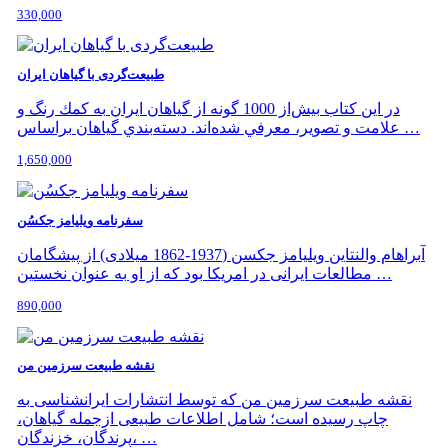
330,000
طبیعت‌گردی با گیاهان ایران
در اين كتاب بیش‌از 1000 گونه از گياهان ايران به كمك رنگ و
علامت و تصوير، معرفي شده‌اند. دسته‌بندي گياهان براساس …
1,650,000
سفرنامه ویلیامز جکسُن
آبراهام والنتاین ویلیامز جکسن (1937-1862 میلادی) از پیشگامان
مطالعات ایرانی در امریکا بود که از او به عنوان نخستین …
890,000
نقشه طبیعت سرزمین من
نقشه طبیعت سرزمین من که توسط انتشارات ایرانشناسی به
چاپ رسیده است؛ شامل اطلاعات طبیعی ازجمله گیاهان،
پرندگان، خزندگان، …