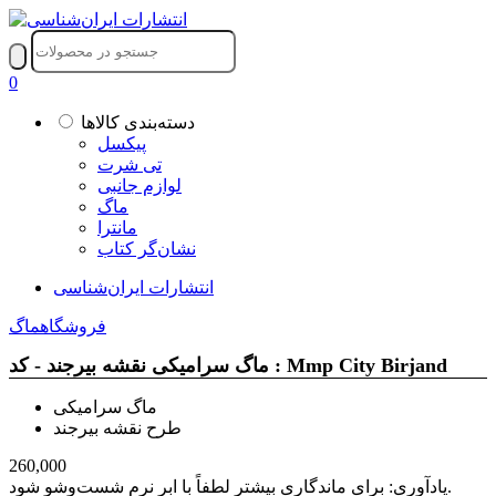
0
دسته‌بندی کالاها
پیکسل
تی شرت
لوازم جانبی
ماگ
مانترا
نشان‌گر کتاب
انتشارات ایران‌شناسی
فروشگاه
ماگ
ماگ سرامیکی نقشه بیرجند - کد : Mmp City Birjand
ماگ سرامیکی
طرح نقشه بیرجند
260,000
یادآوری: برای ماندگاری بیشتر لطفاً با ابر نرم شست‌وشو شود.