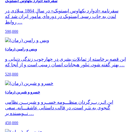
سفرنامه ادوارد بکهاوس ایستویک
سفرنامه «ادوارد بکهاوس ایستویک» در سال 1864 میلادی در
لندن به چاپ رسید. ایستویک در دوره‌ای مأمور ایران شد که
روابط …
590,000
ویس و رامین (رمان)
این قصه برخاسته از تمایلات بشری در چهارچوب زندگی دنیایی و
بهتر گفته شود، تبلور هیجانات انسان زمینی است و از آنجا که …
520,000
خسرو و شیرین (رمان)
این اثـر، بــرگردان منظـــومه خســرو و شیریـــن نظامی
گنجوی به نثـر است، در قالب داستانی عاشقـــانه. سعی
نــویسنده بر …
450,000