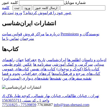
شماره موبایل
کلمه عبور
کلمه
ارسال کلمه عبور
ورود
ثبت‌
عبور خود را فراموش کرده‌اید؟
ورود
ثبت نام
انتشارات ایران‌شناسی
نویسندگان و
Permissions
درباره ما
مراکز فروش
قوانین سایت
مترجمان
تماس با ما
کتاب‌ها
ادبیات و داستان
اطلس‌ها
ایران‌شناسی
تاریخ
جغرافیا
جهان
راهنمای
میدانی
سرگرمی و کمک آموزشی
سفرنامه‌ ها
عکس
علوم طبیعی
کتاب‌ پایکا (کودک و نوجوان)
کتاب های نفیس
کتاب‌های عمومی
کتاب‌های مرجع و فرهنگ‌نامه‌ها
کره‌های جغرافیایی
نجوم و فضا
نقشه سفرهای من
نقشه‌ها
نقشه‌های دیواری (لمینت آویز)
تهران - خیابان طالقانی، خیابان بهار شمالی، کوچه طبا، پلاک 6،
واحد 1 ـ کد پستی 1563655711
77531825 - 77539859
77638687
info@iran-shenasi.com