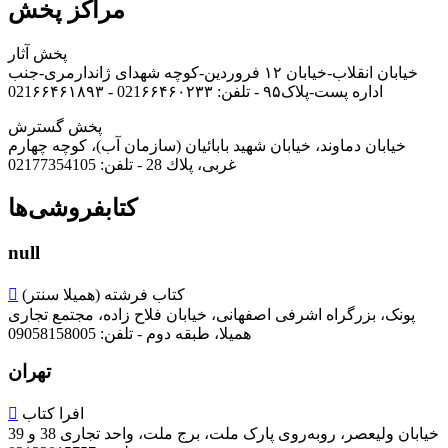
مراکز پخش
پخش آثار
خیابان انقلاب-خیابان ۱۲ فروردین-کوچه شهدای ژاندارمری-جنب
اداره پست-پلاک۹۵ -
تلفن: 021۶۶۴۶۰۲۳۳ - 021۶۶۴۶۱۸۹۳
پخش گسترش
خيابان دماوند، خیابان شهید بابائیان (سازمان آب)، کوچه چهارم
غربی، پلاك 28 -
تلفن: 02177354105
کتابفروشی‌ها
null
کتاب فرشته
(همیلا سنتر)

پونک، بزرگراه اشرفی اصفهانی، خیابان فلاح زاده، مجتمع تجاری
همیلا، طبقه دوم -
تلفن: 09058158005
تهران
افرا کتاب

خیابان ولیعصر، روبه‌روی پارک ملت، برج ملت، واحد تجاری 38 و 39