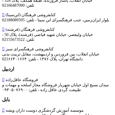
خیابان انقلاب، پاساژ فروزنده، طبقه همکف، پلاک 328 -
تلفن: 02166487090
کتابفروشی فرهنگان (ابن‌سینا)

بلوار ایران‌زمین، جنب فرهنگسرای ابن سینا -
تلفن: 02188089595
کتابفروشی فرهنگان (فرشته)

خیابان ولیعصر، خیابان شهید فیاضی (فرشته)، پلاک 50 -
تلفن: 02155673522
کتابفروشی فرهنگسرای سبز

خیابان انقلاب، بین فروردین و اردیبهشت، مقابل تربیت بدنی
دانشگاه تهران، پلاک ۱۴۷۶ -
تلفن: 021۶۶۴۰۱۶۶۴
اردبیل
فروشگاه عاقل‌زاده

میدان بسیج اول خیابان شهریار فروشگاه مجاز اسلحه و مهمات و
طبیعت گردی عاقل زاده -
تلفن: ۰۹۳۰۵۰۷۶۹۰۰
بابل
موسسه آموزش گردشگری دوست داران ویشه
