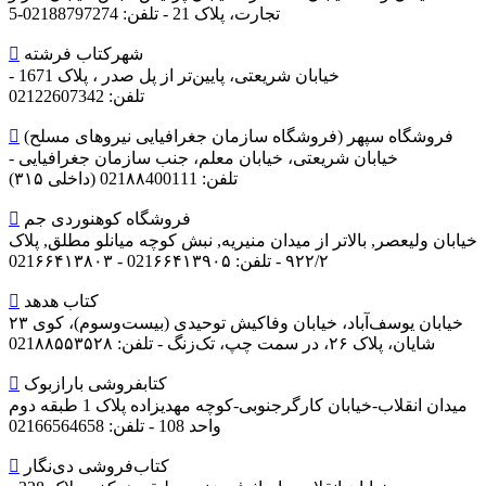
تجارت، پلاک 21 -
تلفن: 02188797274-5
شهرکتاب فرشته

خیابان شریعتی، پایین‌تر از پل صدر ، پلاک 1671 -
تلفن: 02122607342
فروشگاه سپهر (فروشگاه سازمان جغرافیایی نیروهای مسلح)

خیابان شریعتی، خیابان معلم، جنب سازمان جغرافیایی -
تلفن: 021۸۸400111 (داخلی ۳۱۵)
فروشگاه کوهنوردی جم

خیابان ولیعصر, بالاتر از میدان منیریه, نبش کوچه میانلو مطلق, پلاک
۹۲۲/۲ -
تلفن: 021۶۶۴۱۳۹۰۵ - 021۶۶۴۱۳۸۰۳
کتاب هدهد

خیابان یوسف‌آباد، خیابان وفاکیش توحیدی (بیست‌وسوم)، کوی ۲۳
شایان، پلاک ٢۶، در سمت چپ، تک‌زنگ -
تلفن: 021۸۸۵۵۳۵۲۸
کتابفروشی باراز‌بوک

میدان انقلاب-خیابان کارگرجنوبی-کوچه مهدیزاده پلاک 1 طبقه دوم
واحد 108 -
تلفن: 02166564658
کتاب‌فروشی دی‌نگار
