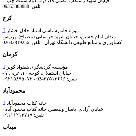
خیابان شهید رستگار، مصلی 18، درب دوم سمت چپ، -
تلفن: 09353383888
کرج
موزه جانورشناسی استاد جلال افشار

میدان امام حسین، خیابان شهید خراسانی (مصباح)، پردیس
کشاورزی و منابع طبیعی دانشگاه تهران -
تلفن: 02632819256
کرمان
مؤسسه گردشگری هفتواد کویر

خیابان استقلال، کوچه ۱۰، غربی ۷ -
تلفن: 034۳۲۵۱۳۶۶۶ - ۰۹۲۱۵۸۹۵۰۷۲
محمودآباد
خانه کتاب محمودآباد

خیابان آزادی، پاساژ ولیعصر، خانه کتاب محمود آباد -
تلفن: ۰۹۱۱۱۲۱۳۷۱۷
میناب