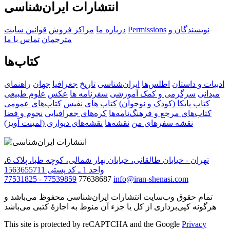
انتشارات ایران‌شناسی
نویسندگان و
Permissions
درباره ما
مراکز فروش
قوانین سایت
مترجمان
تماس با ما
کتاب‌ها
ادبیات و داستان
اطلس‌ها
ایران‌شناسی
تاریخ
جغرافیا
جهان
راهنمای
میدانی
سرگرمی و کمک آموزشی
سفرنامه‌ ها
عکس
علوم طبیعی
کتاب‌ پایکا (کودک و نوجوان)
کتاب های نفیس
کتاب‌های عمومی
کتاب‌های مرجع و فرهنگ‌نامه‌ها
کره‌های جغرافیایی
نجوم و فضا
نقشه سفرهای من
نقشه‌ها
نقشه‌های دیواری (لمینت آویز)
تهران - خیابان طالقانی، خیابان بهار شمالی، کوچه طبا، پلاک 6،
واحد 1 ـ کد پستی 1563655711
77531825 - 77539859
77638687
info@iran-shenasi.com
تمام حقوق وب‌سایت انتشارات ایران‌شناسی محفوظ می‌باشد و
هرگونه کپی‌برداری از کل یا جزء آن منوط به اجازهٔ کتبی می‌باشد
This site is protected by reCAPTCHA and the Google
Privacy