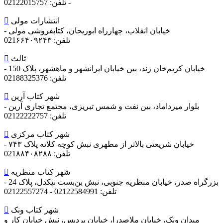
-
تلفن: 02122015757
انتشارات مولی

خیابان انقلاب، چهارراه ابوریحان، کتابفروشی مولی -
تلفن: 021۶۶۴۰۹۲۴۳
ثالث

خیابان کریم‌خان زند، بین خیابان ایرانشهر و ماهشهر، پلاک 150 -
تلفن: 02188325376
شهر کتاب آرین

بلوار میرداماد، بین نفت و شمس تبریزی، مجتمع تجاری آرین -
تلفن: 02122222757
شهر کتاب مرکزی

خیابان شریعتی بالاتر از مطهری نبش کوچه کلاته پلاک ۷۴۳ -
تلفن: 021۸۸۴۰۸۲۸۸
شهر کتاب منظریه

بزرگراه صدر، خیابان منظریه جنوبی، نبش بن‌بست نیکدل، پلاک 24 -
تلفن: 02122584991 - 02122557274
شهر کتاب ونک

میدان ونک، خیابان ملاصدرا، خیابان پردیس، نبش خیابان کار و