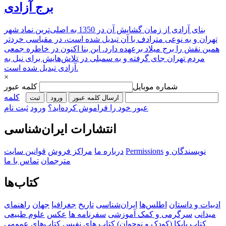
برج آزادی
بنای آزادی از زمان گشایش آن در 1350 به اصلی‌ترین نماد شهر
تهران و به نوعی مترادف با آن تبدیل شده است، در مقیاسی خردتر
همین نقش را برج میلاد برعهده دارد. این بنا اکنون در خاطره جمعی
مردم تهران جای گرفته و به سمبلی در تلاش‌هایش برای نیل به
آزادی تبدیل شده است.
×
شماره موبایل
کلمه عبور
کلمه
ارسال کلمه عبور
ورود
ثبت‌
عبور خود را فراموش کرده‌اید؟
ورود
ثبت نام
انتشارات ایران‌شناسی
نویسندگان و
Permissions
درباره ما
مراکز فروش
قوانین سایت
مترجمان
تماس با ما
کتاب‌ها
ادبیات و داستان
اطلس‌ها
ایران‌شناسی
تاریخ
جغرافیا
جهان
راهنمای
میدانی
سرگرمی و کمک آموزشی
سفرنامه‌ ها
عکس
علوم طبیعی
کتاب‌ پایکا (کودک و نوجوان)
کتاب های نفیس
کتاب‌های عمومی