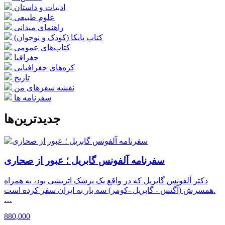
ادبیات و داستان
علوم طبیعی
راهنمای میدانی
کتاب‌ پایکا (کودک و نوجوان)
کتاب‌های عمومی
جغرافیا
کره‌های جغرافیایی
تاریخ
نقشه سفرهای من
سفرنامه‌ ها
جدید‌ترین‌ها
سفرنامه آلفونس گابریل ؛ عبور از صحاری
دکتر آلفونس گابریل که در واقع یک پزشک اتریشی بود، به همراه
همسرش (آگنس - گابریل -کومر) سه بار به ایران سفر کرده است.
…
880,000