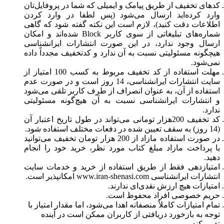
کدهای تخفیف از طریق پیامک و ایمیلی که شما در پروفایل‌تان
وارد کرده‌اید ارسال می‌شود (پس لطفا در وارد کردن
اطلاعات دقت کنید)، لازم است این نکته گفته شود که گاهی
شماره‌های تبلیغاتی از سوی کاربر Block شده‌اند و امکان
ارسال وجود ندارد، در این صورت انتشارات ایرانشناسی
هیچگونه مسئولیتی نسبت به آن ندارد و کدتخفیف مجدداً داده
نمی‌شود.
مهلت استفاده از کد تخفیف مربوط به کسب 100 امتیاز از
سایت انتشارات ایرانشناسی، 14 روز است و در صورت عدم
استفاده از آن، به عنوان انصراف از طرف کاربر تلقی می‌شود
و انتشارات ایرانشناسی نسبت به آن هیچ‌گونه مسئولیتی
ندارد.
کد تخفیف 200هزار تومانی می‌تواند در طول تاریخ اعتبار آن
(14 روز) به سقف تعیین شده در دفعات مختلف استفاده شود.
در صورت استفاده مازاد از 200 هزار تومان تخفیف می‌توانید
با پرداخت مازاد مبلغ کتاب مورد نظر، خرید خود را انجام
دهید.
امتیازدهی فقط از طریق استفاده از خرید و خدمات سایت
انتشارات ایرانشناسی www.iran-shenasi.com امکانپذیر است.
امتیازات هیچ ارزش نقدی‌ای ندارند.
حریم خصوصی افراد محفوظ است.
تمام امتیازات کاملاً منصفانه اهدا می‌شود، اما مقدار امتیاز با
توجه به بازخورد دریافتی از کاربران ممکن است در آینده
تغییر کند.