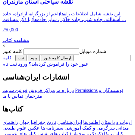
نقشه سیاحتی استان مازندران
این نقشه شامل اطلاعات راه‌ها(اعم از بزرگراه، آزادراه، جاده
آسفالته، جاده شنی، جاده خاکی، سایر جاده‌ها) با ذکر مسافت …
250,000
مشاهده کتاب
×
شماره موبایل
کلمه عبور
کلمه
ارسال کلمه عبور
ورود
ثبت‌
عبور خود را فراموش کرده‌اید؟
ورود
ثبت نام
انتشارات ایران‌شناسی
نویسندگان و
Permissions
درباره ما
مراکز فروش
قوانین سایت
مترجمان
تماس با ما
کتاب‌ها
ادبیات و داستان
اطلس‌ها
ایران‌شناسی
تاریخ
جغرافیا
جهان
راهنمای
میدانی
سرگرمی و کمک آموزشی
سفرنامه‌ ها
عکس
علوم طبیعی
کتاب‌ پایکا (کودک و نوجوان)
کتاب های نفیس
کتاب‌های عمومی